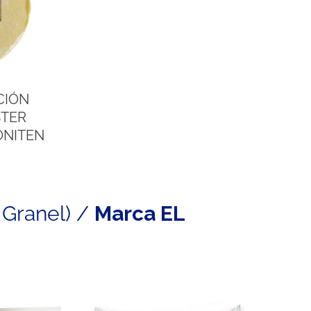
CIÓN
STER
ONITEN
 Granel) /
Marca EL