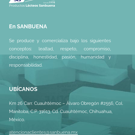
En SANBUENA
Se produce y comercializa bajo los siguientes
conceptos: lealtad, respeto, compromiso,
disciplina, honestidad, pasión, humanidad y
responsabilidad.
UBÍCANOS
Km 26 Carr. Cuauhtémoc – Álvaro Obregón #2556, Col.
Manitoba, C.P. 31613, Cd. Cuauhtémoc, Chihuahua,
México.
atencionaclientes@sanbuena.mx