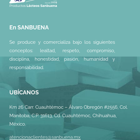
En SANBUENA
Se produce y comercializa bajo los siguientes
conceptos: lealtad, respeto, compromiso,
disciplina, honestidad, pasión, humanidad y
responsabilidad.
UBÍCANOS
Km 26 Carr. Cuauhtémoc – Álvaro Obregón #2556, Col.
Manitoba, C.P. 31613, Cd. Cuauhtémoc, Chihuahua,
México.
atencionaclientes@sanbuena.mx