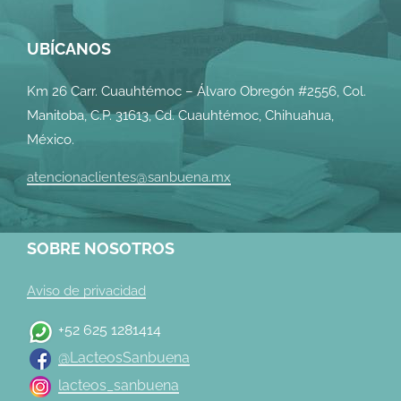
UBÍCANOS
Km 26 Carr. Cuauhtémoc – Álvaro Obregón #2556, Col.
Manitoba, C.P. 31613, Cd. Cuauhtémoc, Chihuahua,
México.
atencionaclientes@sanbuena.mx
SOBRE NOSOTROS
Aviso de privacidad
+52 625 1281414
@LacteosSanbuena
lacteos_sanbuena