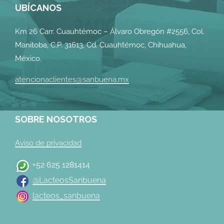
UBÍCANOS
Km 26 Carr. Cuauhtémoc – Álvaro Obregón #2556, Col.
Manitoba, C.P. 31613, Cd. Cuauhtémoc, Chihuahua,
México.
atencionaclientes@sanbuena.mx
SOBRE NOSOTROS
Aviso de privacidad
+52 625 1281414
@LacteosSanbuena
lacteos_sanbuena