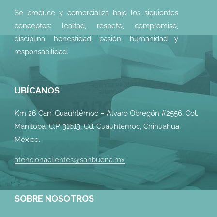
Se produce y comercializa bajo los siguientes
conceptos: lealtad, respeto, compromiso,
disciplina, honestidad, pasión, humanidad y
responsabilidad.
UBÍCANOS
Km 26 Carr. Cuauhtémoc – Álvaro Obregón #2556, Col.
Manitoba, C.P. 31613, Cd. Cuauhtémoc, Chihuahua,
México.
atencionaclientes@sanbuena.mx
SOBRE NOSOTROS