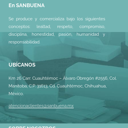
En SANBUENA
Se produce y comercializa bajo los siguientes
conceptos: lealtad, respeto, compromiso,
disciplina, honestidad, pasión, humanidad y
responsabilidad.
UBÍCANOS
Km 26 Carr. Cuauhtémoc – Álvaro Obregón #2556, Col.
Manitoba, C.P. 31613, Cd. Cuauhtémoc, Chihuahua,
México.
atencionaclientes@sanbuena.mx