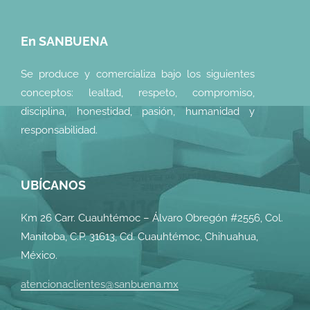
En SANBUENA
Se produce y comercializa bajo los siguientes
conceptos: lealtad, respeto, compromiso,
disciplina, honestidad, pasión, humanidad y
responsabilidad.
UBÍCANOS
Km 26 Carr. Cuauhtémoc – Álvaro Obregón #2556, Col.
Manitoba, C.P. 31613, Cd. Cuauhtémoc, Chihuahua,
México.
atencionaclientes@sanbuena.mx