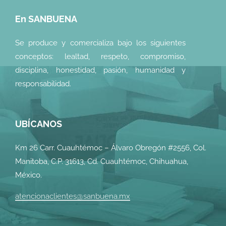
En SANBUENA
Se produce y comercializa bajo los siguientes
conceptos: lealtad, respeto, compromiso,
disciplina, honestidad, pasión, humanidad y
responsabilidad.
UBÍCANOS
Km 26 Carr. Cuauhtémoc – Álvaro Obregón #2556, Col.
Manitoba, C.P. 31613, Cd. Cuauhtémoc, Chihuahua,
México.
atencionaclientes@sanbuena.mx