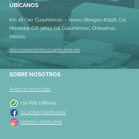
UBÍCANOS
Km 26 Carr. Cuauhtémoc – Álvaro Obregón #2556, Col.
Manitoba, C.P. 31613, Cd. Cuauhtémoc, Chihuahua,
México.
atencionaclientes@sanbuena.mx
SOBRE NOSOTROS
Aviso de privacidad
+52 625 1281414
@LacteosSanbuena
lacteos_sanbuena