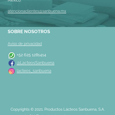
México.
atencionaclientes@sanbuena.mx
SOBRE NOSOTROS
Aviso de privacidad
+52 625 1281414
@LacteosSanbuena
lacteos_sanbuena
Copyrights © 2021. Productos Lácteos Sanbuena, S.A.